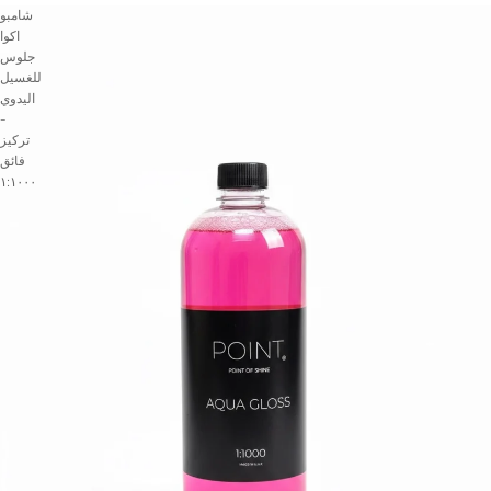
شامبو
اكوا
جلوس
للغسيل
اليدوي
-
تركيز
فائق
١:١٠٠٠