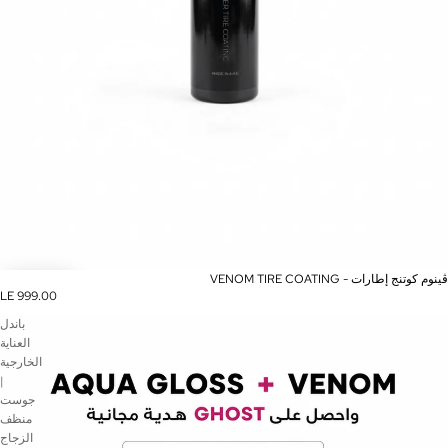
VENOM TIRE COATING - ڤينوم كوتنج إطارات
LE 999.00
باندل
العناية
الخارجية
|
جوست
منظف
الزجاج