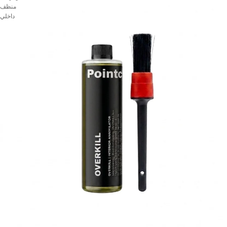
منظف
داخلي