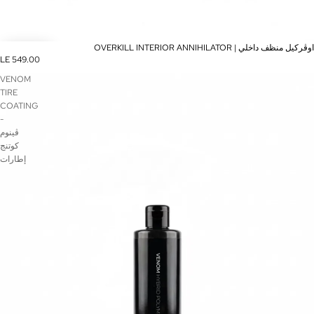
OVERKILL INTERIOR ANNIHILATOR | اوڤركيل منظف داخلي
LE 549.00
VENOM
TIRE
COATING
-
ڤينوم
كوتنج
إطارات