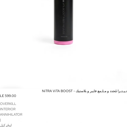
NiTRA ViTA BOOST - نـيـتـرا مُجدد و مـلـمع فايبر و بلاستيك
LE 599.00
OVERKILL
INTERIOR
ANNIHILATOR
|
اوڤركيل