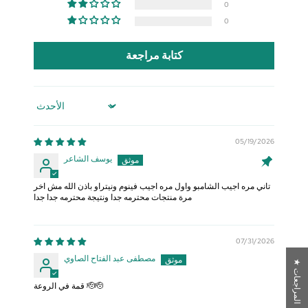
0
0
كتابة مراجعة
Sort by
05/19/2026
يوسف الشاعر
تاني مره اجيب الشامبو واول مره اجيب فينوم ونيتراو باذن الله مش اخر
مرة منتجات محترمه جدا ونتيجة محترمه جدا جدا
07/31/2026
مصطفى عبد الفتاح الصاوي
★
ا
ل
م
ر
ا
ج
ع
ا
ت
قمة في الروعة 🫡🫡