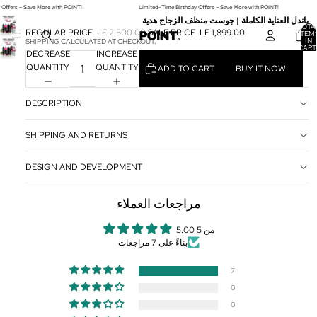
 Offers – Save More with POINT!
Limited-Time Birthday Offers – Save More with POINT!
باندل العناية الكاملة | جوست منظف الزجاج هدية
TOTA
REGULAR PRICE
LE 2,500.00
SALE PRICE
LE 1,899.00
ITEM
IN
SHIPPING CALCULATED AT CHECKOUT.
CART
DECREASE
INCREASE
0
QUANTITY
QUANTITY
ADD TO CART
BUY IT NOW
DESCRIPTION
SHIPPING AND RETURNS
DESIGN AND DEVELOPMENT
مراجعات العملاء
5.00 من 5
بناءً على 7 مراجعات
7
0
0